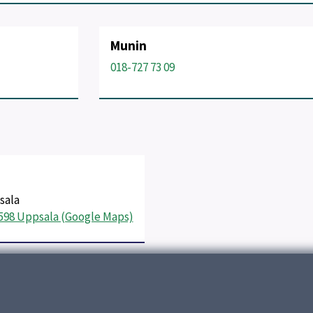
Munin
018-727 73 09
sala
5598 Uppsala (Google Maps)