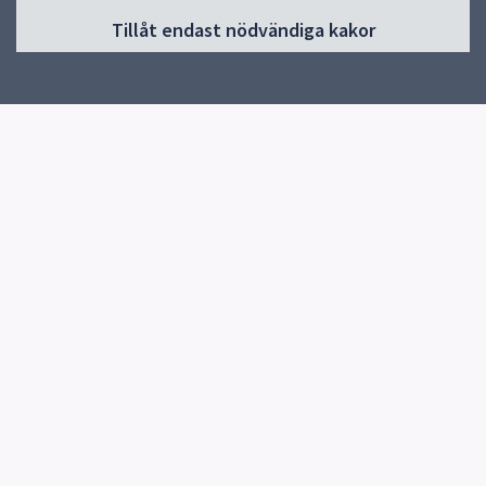
Huvudmeny
Tillåt endast nödvändiga kakor
Start
Om förskolan
Verksamhet & pedagogik
Kontakt
Jobba hos oss
Snabblänkar
Uppsala kommun
Skolverket
Kontakt
Danmarks förskola
018-727 73 08
Danmark 61